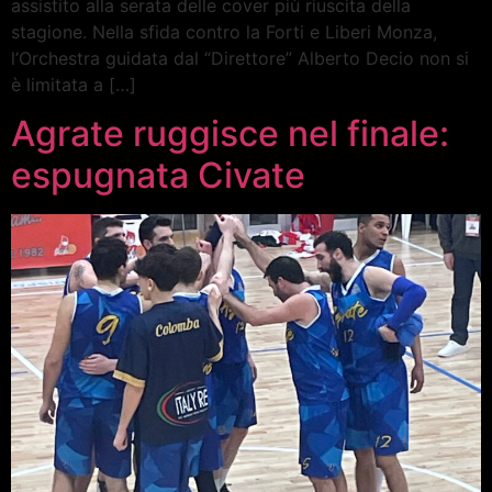
assistito alla serata delle cover più riuscita della
stagione. Nella sfida contro la Forti e Liberi Monza,
l’Orchestra guidata dal “Direttore” Alberto Decio non si
è limitata a […]
Agrate ruggisce nel finale:
espugnata Civate