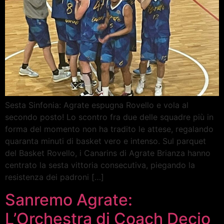
Sesta Sinfonia: Agrate espugna Rovello e vola al
secondo posto! Lo scontro fra due delle squadre più in
forma del momento non ha tradito le attese, regalando
quaranta minuti di basket vero e intenso. Sul parquet
del Basket Rovello, i Canarins di Agrate Brianza hanno
centrato la sesta vittoria consecutiva, piegando la
resistenza dei padroni […]
Sanremo Agrate:
L’Orchestra di Coach Decio