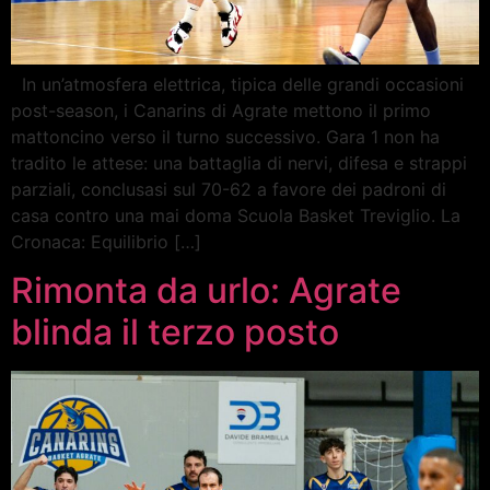
In un’atmosfera elettrica, tipica delle grandi occasioni
post-season, i Canarins di Agrate mettono il primo
mattoncino verso il turno successivo. Gara 1 non ha
tradito le attese: una battaglia di nervi, difesa e strappi
parziali, conclusasi sul 70-62 a favore dei padroni di
casa contro una mai doma Scuola Basket Treviglio. La
Cronaca: Equilibrio […]
Rimonta da urlo: Agrate
blinda il terzo posto