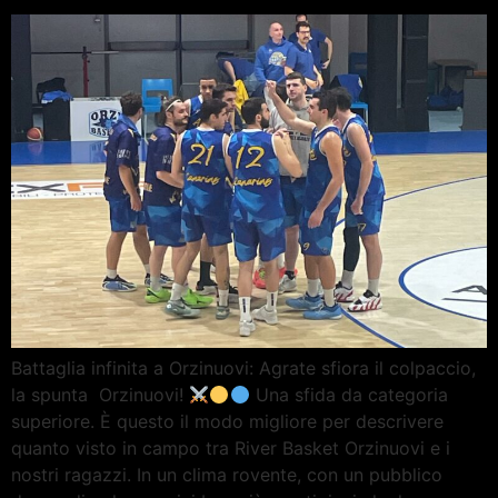
Battaglia infinita a Orzinuovi: Agrate sfiora il colpaccio,
la spunta Orzinuovi!
Una sfida da categoria
superiore. È questo il modo migliore per descrivere
quanto visto in campo tra River Basket Orzinuovi e i
nostri ragazzi. In un clima rovente, con un pubblico