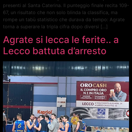
presenti al Santa Caterina. Il punteggio finale recita 109-
67, un risultato che non solo blinda la classifica, ma
rompe un tabù statistico che durava da tempo: Agrate
torna a superare la tripla cifra dopo diversi […]
Agrate si lecca le ferite.. a
Lecco battuta d’arresto