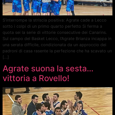
S’interrompe la striscia positiva: Agrate cade a Lecco
sotto i colpi di un primo quarto perfetto Si ferma a
quota sei la serie di vittorie consecutive dei Canarins.
Sul campo del Basket Lecco, l’Agrate Brianza incappa in
una serata difficile, condizionata da un approccio dei
padroni di casa rasente la perfezione che ha scavato un
[…]
Agrate suona la sesta…
vittoria a Rovello!