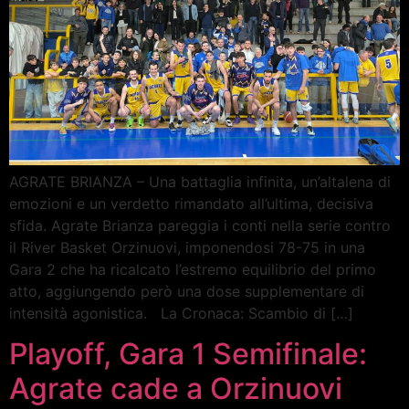
AGRATE BRIANZA – Una battaglia infinita, un’altalena di
emozioni e un verdetto rimandato all’ultima, decisiva
sfida. Agrate Brianza pareggia i conti nella serie contro
il River Basket Orzinuovi, imponendosi 78-75 in una
Gara 2 che ha ricalcato l’estremo equilibrio del primo
atto, aggiungendo però una dose supplementare di
intensità agonistica. La Cronaca: Scambio di […]
Playoff, Gara 1 Semifinale:
Agrate cade a Orzinuovi