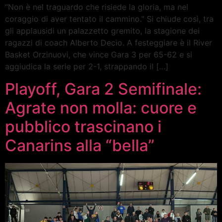
“Non è nel traguardo che risiede la gloria, ma nel
coraggio di aver tentato il cammino.” Si chiude così, tra
gli applausidi un palazzetto gremito, la stagione dei
ragazzi di coach Alberto Decio. A festeggiare è il River
Basket Orzinuovi, che vince Gara 3 per 65-62 e si
aggiudica la serie per 2-1, strappando il […]
Playoff, Gara 2 Semifinale:
Agrate non molla: cuore e
pubblico trascinano i
Canarins alla “bella”