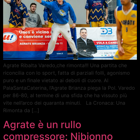
Agrate Ribalta Varedo,che rimonta!!! Una partita che
riconcilia con lo sport, fatta di parziali folli, agonismo
puro e un finale vietato ai deboli di cuore. Al
PalaSantaCaterina, l’Agrate Brianza piega la Pol. Varedo
per 86-80, al termine di una sfida che ha vissuto più
vite nell’arco dei quaranta minuti. La Cronaca: Una
Rimonta da […]
Agrate è un rullo
compressore: Nibionno