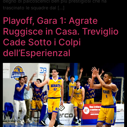
degno di palcoscenici ben più prestigiosi che ha
trascinato le squadre dal […]
Playoff, Gara 1: Agrate
Ruggisce in Casa. Treviglio
Cade Sotto i Colpi
dell’EsperienzaI