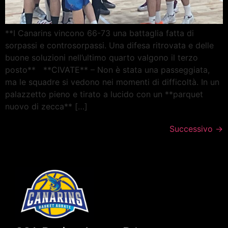
**I Canarins vincono 66-73 una battaglia fatta di
sorpassi e controsorpassi. Una difesa ritrovata e delle
buone soluzioni nell’ultimo quarto valgono il terzo
posto** **CIVATE** – Non è stata una passeggiata,
ma le squadre si vedono nei momenti di difficoltà. In un
palazzetto pieno e tirato a lucido con un **parquet
nuovo di zecca** […]
Successivo
→