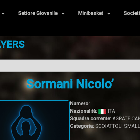
Settore Giovanile
Minibasket
Societ
AYERS
Sormani Nicolo’
Numero:
Nazionalità:
ITA
Squadra corrente:
AGRATE CAN
Categoria:
SCOIATTOLI SMAL