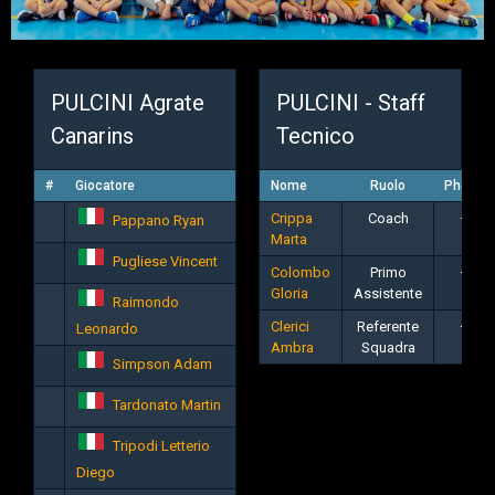
PULCINI Agrate
PULCINI - Staff
Canarins
Tecnico
#
Giocatore
Nome
Ruolo
Phone
Crippa
Coach
—
Pappano Ryan
Marta
Pugliese Vincent
Colombo
Primo
—
Gloria
Assistente
Raimondo
Clerici
Referente
—
Leonardo
Ambra
Squadra
Simpson Adam
Tardonato Martin
Tripodi Letterio
Diego