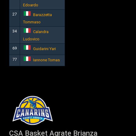
Edoardo
27
Barazzetta
Tommaso
34
Calandra
Ludovico
69
Guidarini Yari
77
Iannone Tomas
CSA Basket Agrate Brianza