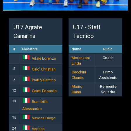
U17 Agrate
U17 - Staff
Canarins
Tecnico
#
Giocatore
Nome
Ruolo
Moranzoni
Coach
Vitale Lorenzo
Linda
5
Calo’ Christian
Cecchini
Primo
Claudio
Assistente
7
Prati Valentino
Mauro
Referente
12
Caimi Edoardo
Caimi
Squadra
13
Brambilla
Alessandro
15
Savoca Diego
24
Varisco