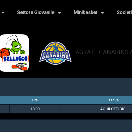
Settore Giovanile
Minibasket
Societ
AGRATE CANARINS A
vs
Ora
League
18:00
AQUILOTTI BIG