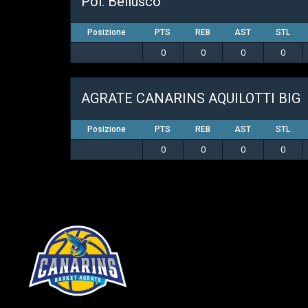
Pol. Bellusco
Posizione
PTS
REB
AST
STL
0
0
0
0
AGRATE CANARINS AQUILOTTI BIG
Posizione
PTS
REB
AST
STL
0
0
0
0