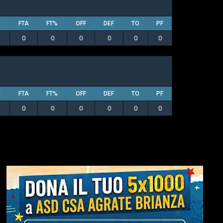
M
FTA
FT%
OFF
DEF
TO
PF
0
0
0
0
0
0
M
FTA
FT%
OFF
DEF
TO
PF
0
0
0
0
0
0