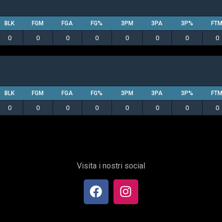
BLK
FGM
FGA
FG%
3PM
3PA
3P%
FT
0
0
0
0
0
0
0
0
BLK
FGM
FGA
FG%
3PM
3PA
3P%
FT
0
0
0
0
0
0
0
0
Visita i nostri social