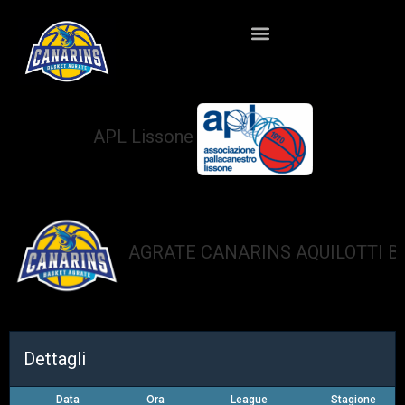
APL Lissone
vs
AGRATE CANARINS AQUILOTTI B
Dettagli
Data
Ora
League
Stagione