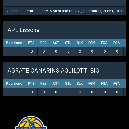
Via Enrico Fermi, Lissone, Monza and Brianza, Lombardia, 20851, Italia
APL Lissone
Posizione
PTS
REB
AST
STL
BLK
FGM
FGA
FG%
3
0
0
0
0
0
0
0
0
AGRATE CANARINS AQUILOTTI BIG
Posizione
PTS
REB
AST
STL
BLK
FGM
FGA
FG%
3
0
0
0
0
0
0
0
0