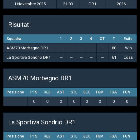
1 Novembre 2025
21:00
DR1
2026
Risultati
Squadra
1
2
3
4
OT
T
Esito
ASM70 Morbegno DR1
—
—
—
—
—
80
Win
La Sportiva Sondrio DR1
—
—
—
—
—
61
Loss
ASM70 Morbegno DR1
Posizione
PTS
REB
AST
STL
BLK
FGM
FGA
FG%
3
0
0
0
0
0
0
0
0
La Sportiva Sondrio DR1
Posizione
PTS
REB
AST
STL
BLK
FGM
FGA
FG%
3