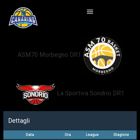
ASM70 Morbegno DR1
vs
La Sportiva Sondrio DR1
Dettagli
Data
Ora
League
Stagione