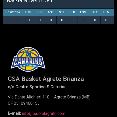
Basket Rovello DR1
Posizione
PTS
REB
AST
STL
BLK
FGM
FGA
FG%
3
0
0
0
0
0
0
0
0
CSA Basket Agrate Brianza
c/o Centro Sportivo S.Caterina
Via Dante Alighieri 110 – Agrate Brianza (MB)
CF 05109460153
E-mail:
info@basketagrate.com