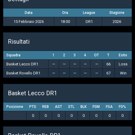
Data
Ora
League
Stagione
15 Febbraio 2026
18:00
DR1
2026
Risultati
Squadra
1
2
3
4
OT
T
Esito
Basket Lecco DR1
—
—
—
—
—
66
Loss
Basket Rovello DR1
—
—
—
—
—
67
Win
Basket Lecco DR1
Posizione
PTS
REB
AST
STL
BLK
FGM
FGA
FG%
3
0
0
0
0
0
0
0
0