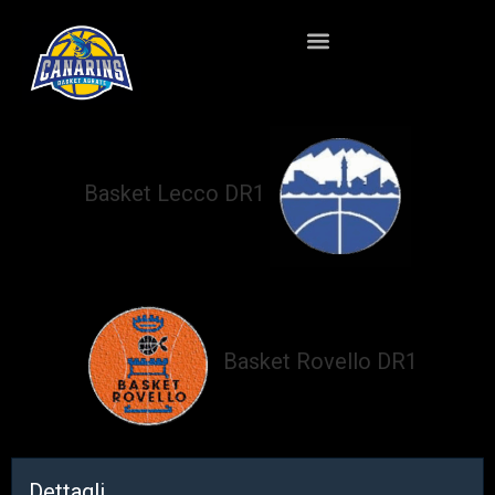
Basket Lecco DR1
vs
Basket Rovello DR1
Dettagli