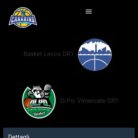
Basket Lecco DR1
vs
Di.Po. Vimercate DR1
Dettagli