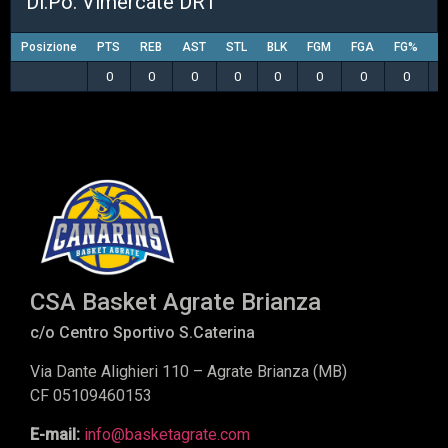
Di.Po. Vimercate DR1
Posizione
PTS
REB
AST
STL
BLK
FGM
FGA
FG%
3
0
0
0
0
0
0
0
0
CSA Basket Agrate Brianza
c/o Centro Sportivo S.Caterina
Via Dante Alighieri 110 – Agrate Brianza (MB)
CF 05109460153
E-mail:
info@basketagrate.com