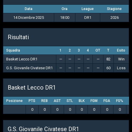
Data
Ora
League
Stagione
14 Dicembre 2025
18:00
DR1
2026
Risultati
Squadra
1
2
3
4
OT
T
Esito
Basket Lecco DR1
—
—
—
—
—
82
Win
G.S. Giovanile Civatese DR1
—
—
—
—
—
60
Loss
Basket Lecco DR1
Posizione
PTS
REB
AST
STL
BLK
FGM
FGA
FG%
3
0
0
0
0
0
0
0
0
G.S. Giovanile Civatese DR1