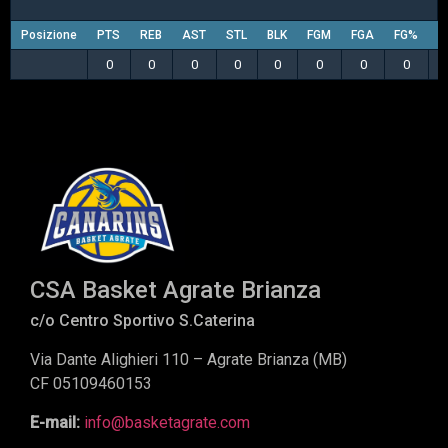
Posizione
PTS
REB
AST
STL
BLK
FGM
FGA
FG%
3
0
0
0
0
0
0
0
0
CSA Basket Agrate Brianza
c/o Centro Sportivo S.Caterina
Via Dante Alighieri 110 – Agrate Brianza (MB)
CF 05109460153
E-mail:
info@basketagrate.com