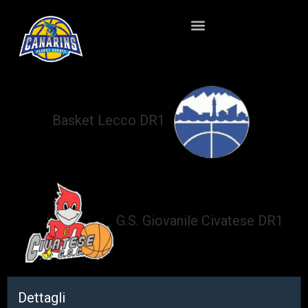
Basket Lecco DR1
vs
G.S. Giovanile Civatese DR1
Dettagli