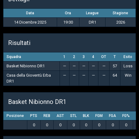
Data
Ora
League
Stagione
14 Dicembre 2025
19:00
DR1
2026
Risultati
Squadra
1
2
3
4
OT
T
Esito
Basket Nibionno DR1
—
—
—
—
—
57
Loss
Casa della Gioventù Erba
—
—
—
—
—
64
Win
DR1
Basket Nibionno DR1
Posizione
PTS
REB
AST
STL
BLK
FGM
FGA
FG%
3
0
0
0
0
0
0
0
0