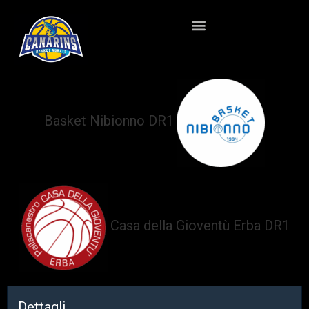
Basket Nibionno DR1
vs
Casa della Gioventù Erba DR1
Dettagli