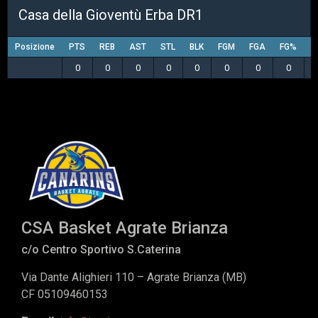
Casa della Gioventù Erba DR1
Posizione
PTS
REB
AST
STL
BLK
FGM
FGA
FG%
3
0
0
0
0
0
0
0
0
CSA Basket Agrate Brianza
c/o Centro Sportivo S.Caterina
Via Dante Alighieri 110 – Agrate Brianza (MB)
CF 05109460153