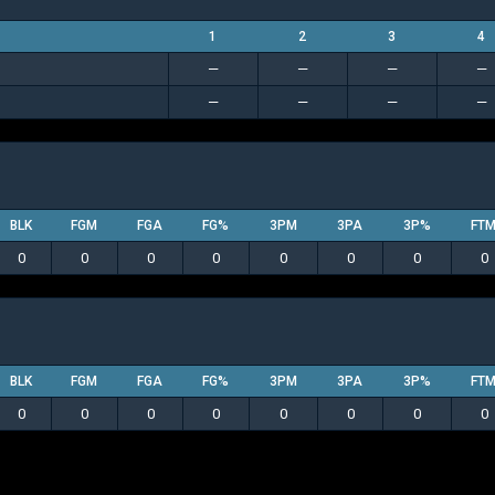
1
2
3
4
—
—
—
—
—
—
—
—
BLK
FGM
FGA
FG%
3PM
3PA
3P%
FT
0
0
0
0
0
0
0
0
BLK
FGM
FGA
FG%
3PM
3PA
3P%
FT
0
0
0
0
0
0
0
0