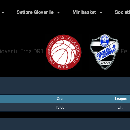
Settore Giovanile
Minibasket
Societ
Gioventù Erba DR1
FeL
vs
Ora
League
18:00
DR1