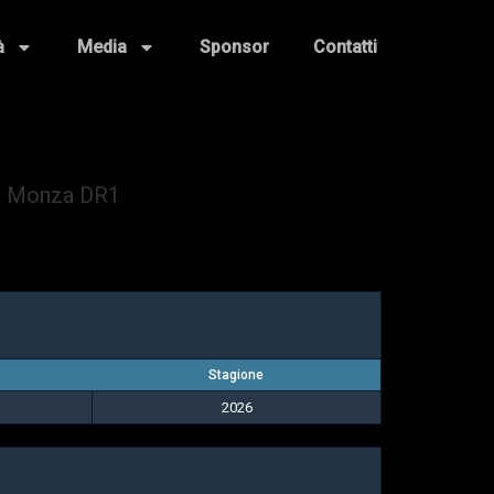
à
Media
Sponsor
Contatti
 Monza DR1
Stagione
2026