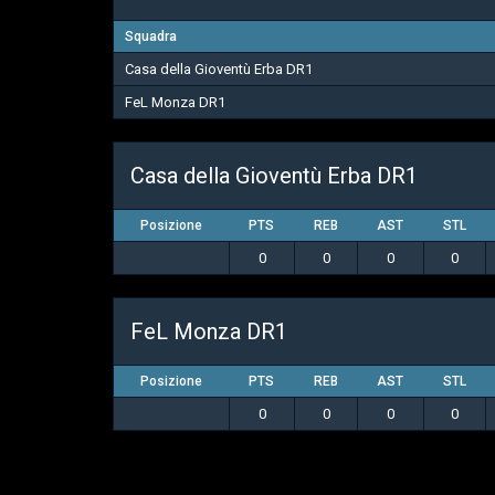
Squadra
Casa della Gioventù Erba DR1
FeL Monza DR1
Casa della Gioventù Erba DR1
Posizione
PTS
REB
AST
STL
0
0
0
0
FeL Monza DR1
Posizione
PTS
REB
AST
STL
0
0
0
0