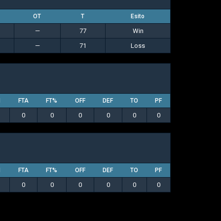
OT
T
Esito
—
77
Win
—
71
Loss
M
FTA
FT%
OFF
DEF
TO
PF
0
0
0
0
0
0
M
FTA
FT%
OFF
DEF
TO
PF
0
0
0
0
0
0