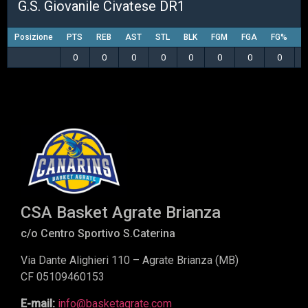
G.S. Giovanile Civatese DR1
Posizione
PTS
REB
AST
STL
BLK
FGM
FGA
FG%
3
0
0
0
0
0
0
0
0
CSA Basket Agrate Brianza
c/o Centro Sportivo S.Caterina
Via Dante Alighieri 110 – Agrate Brianza (MB)
CF 05109460153
E-mail:
info@basketagrate.com