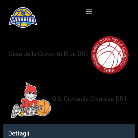
Casa della Gioventù Erba DR1
vs
G.S. Giovanile Civatese DR1
Dettagli