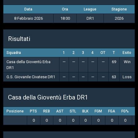
Data
Ora
League
Stagione
8 Febbraio 2026
18:00
DR1
2026
Risultati
Squadra
1
2
3
4
OT
T
Esito
Casa della Gioventù Erba
—
—
—
—
—
69
Win
DR1
G.S. Giovanile Civatese DR1
—
—
—
—
—
63
Loss
Casa della Gioventù Erba DR1
Posizione
PTS
REB
AST
STL
BLK
FGM
FGA
FG%
3
0
0
0
0
0
0
0
0