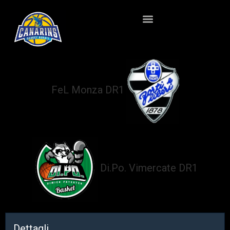
FeL Monza DR1
vs
Di.Po. Vimercate DR1
Dettagli