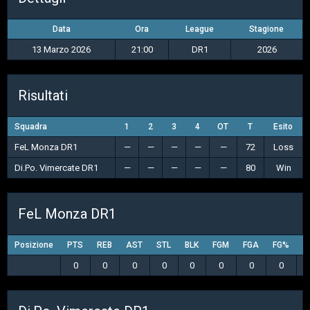
Data
Ora
League
Stagione
13 Marzo 2026
21:00
DR1
2026
Risultati
Squadra
1
2
3
4
OT
T
Esito
FeL Monza DR1
—
—
—
—
—
72
Loss
Di.Po. Vimercate DR1
—
—
—
—
—
80
Win
FeL Monza DR1
Posizione
PTS
REB
AST
STL
BLK
FGM
FGA
FG%
3
0
0
0
0
0
0
0
0