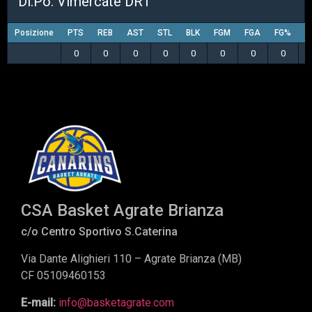
Di.Po. Vimercate DR1
Posizione
PTS
REB
AST
STL
BLK
FGM
FGA
FG%
3
0
0
0
0
0
0
0
0
CSA Basket Agrate Brianza
c/o Centro Sportivo S.Caterina
Via Dante Alighieri 110 – Agrate Brianza (MB)
CF 05109460153
E-mail:
info@basketagrate.com