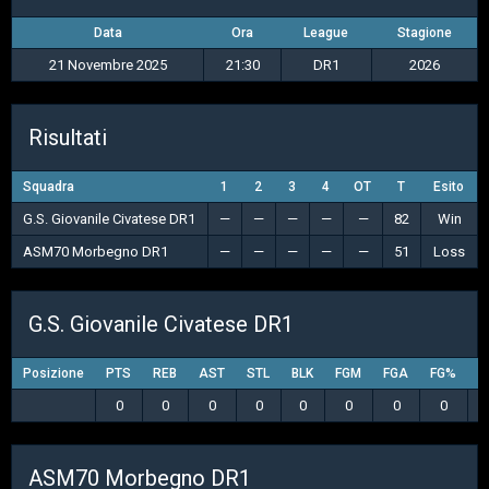
Data
Ora
League
Stagione
21 Novembre 2025
21:30
DR1
2026
Risultati
Squadra
1
2
3
4
OT
T
Esito
G.S. Giovanile Civatese DR1
—
—
—
—
—
82
Win
ASM70 Morbegno DR1
—
—
—
—
—
51
Loss
G.S. Giovanile Civatese DR1
Posizione
PTS
REB
AST
STL
BLK
FGM
FGA
FG%
3
0
0
0
0
0
0
0
0
ASM70 Morbegno DR1