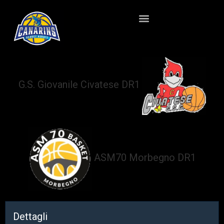
G.S. Giovanile Civatese DR1
vs
ASM70 Morbegno DR1
Dettagli