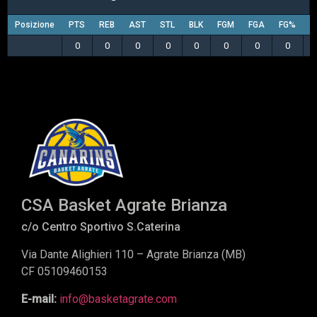
Posizione
PTS
REB
AST
STL
BLK
FGM
FGA
FG%
3
0
0
0
0
0
0
0
0
CSA Basket Agrate Brianza
c/o Centro Sportivo S.Caterina
Via Dante Alighieri 110 – Agrate Brianza (MB)
CF 05109460153
E-mail:
info@basketagrate.com