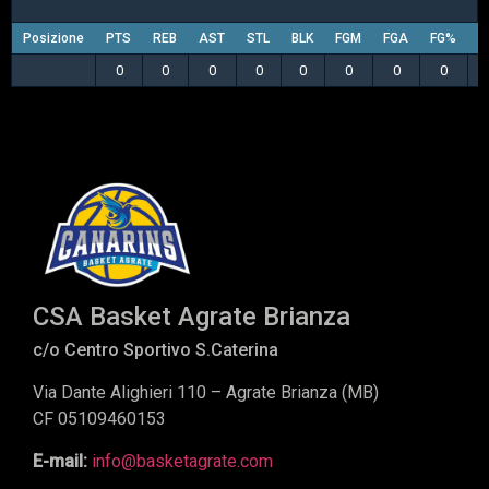
Posizione
PTS
REB
AST
STL
BLK
FGM
FGA
FG%
3
0
0
0
0
0
0
0
0
CSA Basket Agrate Brianza
c/o Centro Sportivo S.Caterina
Via Dante Alighieri 110 – Agrate Brianza (MB)
CF 05109460153
E-mail:
info@basketagrate.com