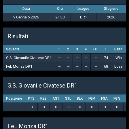
Data
Ora
League
Stagione
9 Gennaio 2026
21:30
DR1
2026
Risultati
Squadra
1
2
3
4
OT
T
Esito
G.S. Giovanile Civatese DR1
—
—
—
—
—
74
Win
FeL Monza DR1
—
—
—
—
—
68
Loss
G.S. Giovanile Civatese DR1
Posizione
PTS
REB
AST
STL
BLK
FGM
FGA
FG%
3
0
0
0
0
0
0
0
0
FeL Monza DR1