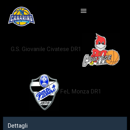
G.S. Giovanile Civatese DR1
vs
FeL Monza DR1
Dettagli