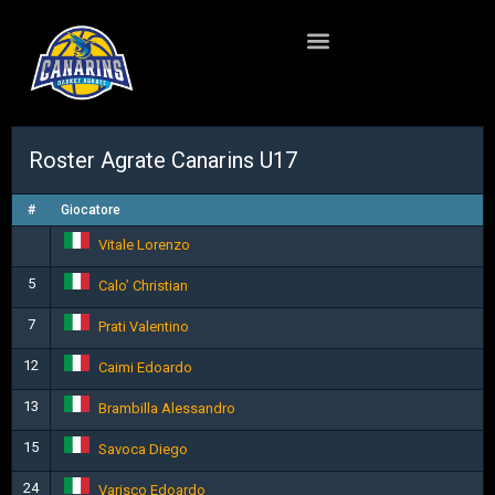
Roster Agrate Canarins U17
#
Giocatore
Vitale Lorenzo
5
Calo’ Christian
7
Prati Valentino
12
Caimi Edoardo
13
Brambilla Alessandro
15
Savoca Diego
24
Varisco Edoardo